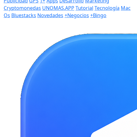
Publicidad
GPS
1+
Apps
Desarrollo
Marketing
Cryptomonedas
UNOMAS.APP
Tutorial
Tecnología
Mac
Os
Bluestacks
Novedades
+Negocios
+Bingo